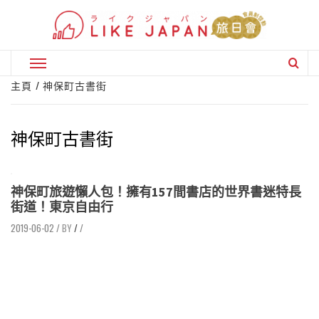
Skip
to
content
Primary
Menu
主頁
神保町古書街
神保町古書街
神保町旅遊懶人包！擁有157間書店的世界書迷特長
街道！東京自由行
2019-06-02
/
/
/