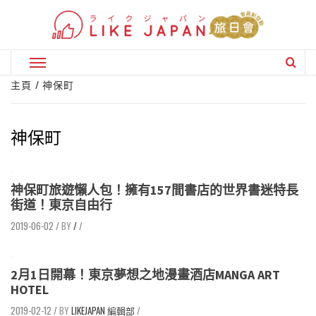
Skip
to
content
Primary
Menu
主頁
神保町
神保町
神保町旅遊懶人包！擁有157間書店的世界書迷特長
街道！東京自由行
2019-06-02
/
/
/
2月1日開幕！東京夢想之地漫畫酒店MANGA ART
HOTEL
2019-02-12
/
LIKEJAPAN 編輯部
/