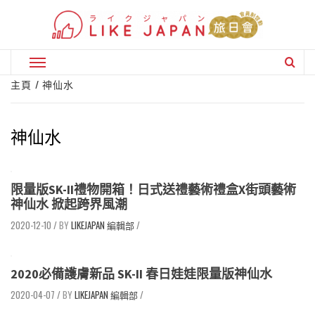
Skip
to
content
Primary
Menu
主頁
神仙水
神仙水
限量版SK-II禮物開箱！日式送禮藝術禮盒X街頭藝術
神仙水 掀起跨界風潮
2020-12-10
/
LIKEJAPAN 編輯部
/
2020必備護膚新品 SK-II 春日娃娃限量版神仙水
2020-04-07
/
LIKEJAPAN 編輯部
/