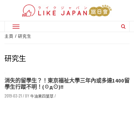
Skip
to
content
Primary
Menu
主頁
研究生
研究生
消失的留學生？！東京福祉大學三年內或多達1400留
學生行蹤不明！(☉д⊙)!!
2019-03-21
/
牛油果四葉草
/