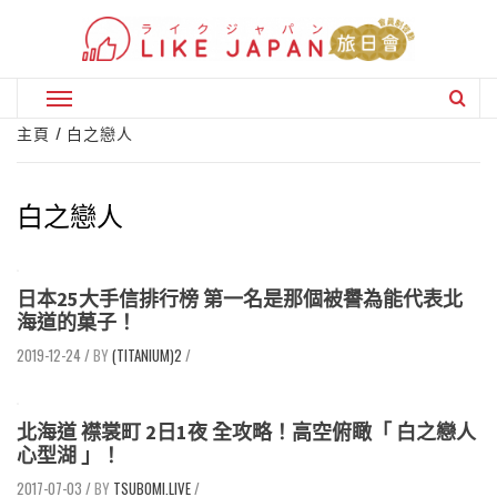
Skip
to
content
Primary
Menu
主頁
白之戀人
白之戀人
日本25大手信排行榜 第一名是那個被譽為能代表北
海道的菓子！
2019-12-24
/
(TITANIUM)2
/
北海道 襟裳町 2日1夜 全攻略！高空俯瞰「 白之戀人
心型湖 」！
2017-07-03
/
TSUBOMI.LIVE
/