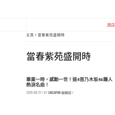
Skip
to
content
酒店
主頁
當春紫苑盛開時
當春紫苑盛開時
畢業一時，感動一世！這4首乃木坂46賺人
熱淚名曲！
2019-08-21
/
LIKEJAPAN 編輯部
/