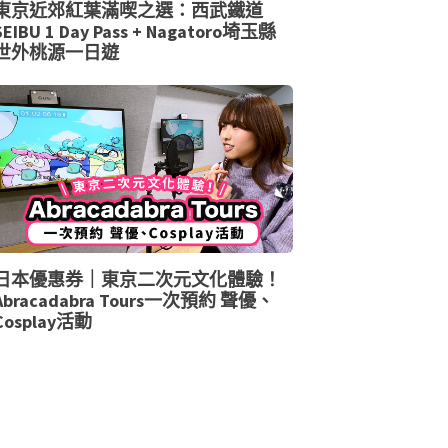
東京近郊紅葉滿喫之選：西武鐵道
SEIBU 1 Day Pass + Nagatoro埼玉縣
世外桃源一日遊
日本優惠券｜東京二次元文化體驗！
Abracadabra Tours一次預約 聲優、
Cosplay活動