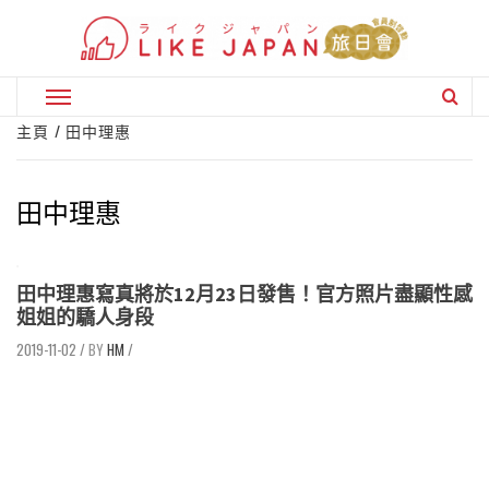
Skip
to
content
Primary
Menu
主頁
田中理惠
田中理惠
田中理惠寫真將於12月23日發售！官方照片盡顯性感
姐姐的驕人身段
2019-11-02
/
HM
/