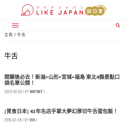
Skip
to
content
Primary
Menu
主頁
牛舌
牛舌
開關後必去！新潟+山形+宮城+福島 東北4縣景點口
袋名單公開！
2022-01-20
/
WHITNEY
/
[胃食日本] 43年名店手掌大夢幻厚切牛舌蛋包飯！
2016-07-29
/
VIVI
/