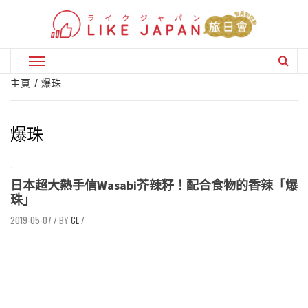
Skip
to
content
Primary
Menu
主頁
爆珠
爆珠
日本超大熱手信Wasabi芥辣籽！配合食物的香辣「爆
珠」
2019-05-07
/
CL
/