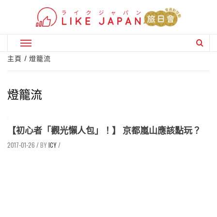
Skip
to
content
Primary
Menu
主頁
燈籠流
燈籠流
【初心者「觀光懶人包」！】 京都嵐山應該點玩？
2017-01-26
/
ICY
/