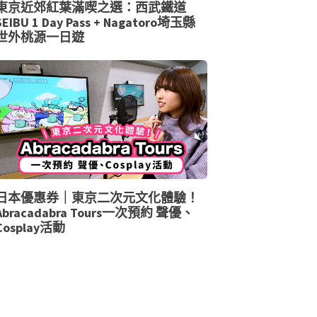
東京近郊紅葉滿喫之選：西武鐵道
SEIBU 1 Day Pass + Nagatoro埼玉縣
世外桃源一日遊
日本優惠券｜東京二次元文化體驗！
Abracadabra Tours一次預約 聲優、
Cosplay活動