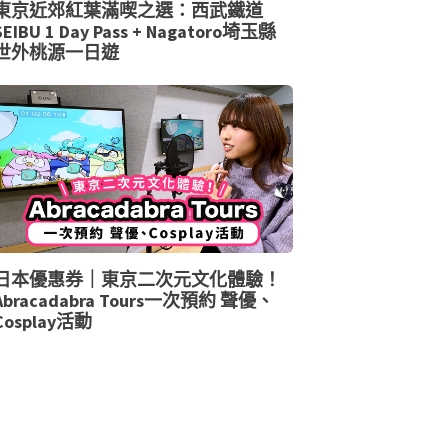
東京近郊紅葉滿喫之選：西武鐵道
SEIBU 1 Day Pass + Nagatoro埼玉縣
世外桃源一日遊
日本優惠券｜東京二次元文化體驗！
Abracadabra Tours一次預約 聲優、
Cosplay活動