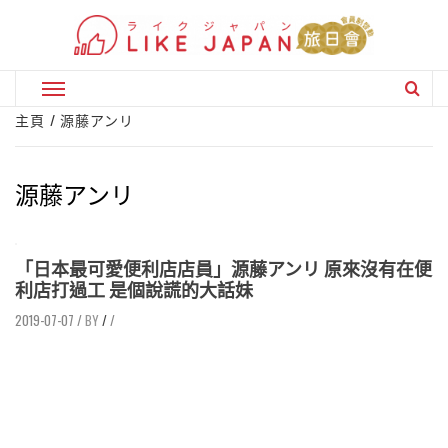
Skip
to
content
Primary
Menu
主頁
源藤アンリ
源藤アンリ
「日本最可愛便利店店員」源藤アンリ 原來沒有在便
利店打過工 是個說謊的大話妹
2019-07-07
/
/
/