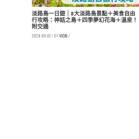
淡路島一日遊｜8大淡路島景點＋美食自由
行攻略：神話之島＋四季夢幻花海＋溫泉！
附交通
2024-09-01
/
VICKI
/