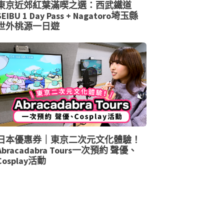
東京近郊紅葉滿喫之選：西武鐵道
SEIBU 1 Day Pass + Nagatoro埼玉縣
世外桃源一日遊
日本優惠券｜東京二次元文化體驗！
Abracadabra Tours一次預約 聲優、
Cosplay活動