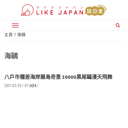
Skip
to
content
Primary
Menu
主頁
海鷗
海鷗
八戶市種差海岸蕪島奇景 30000黑尾鷗漫天飛舞
2017-03-29
/
阿FA
/