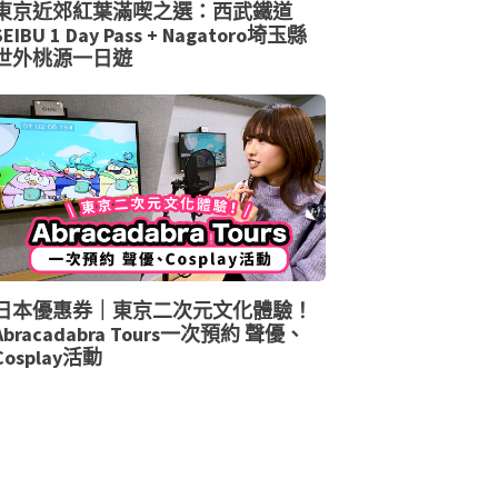
東京近郊紅葉滿喫之選：西武鐵道
SEIBU 1 Day Pass + Nagatoro埼玉縣
世外桃源一日遊
日本優惠券｜東京二次元文化體驗！
Abracadabra Tours一次預約 聲優、
Cosplay活動