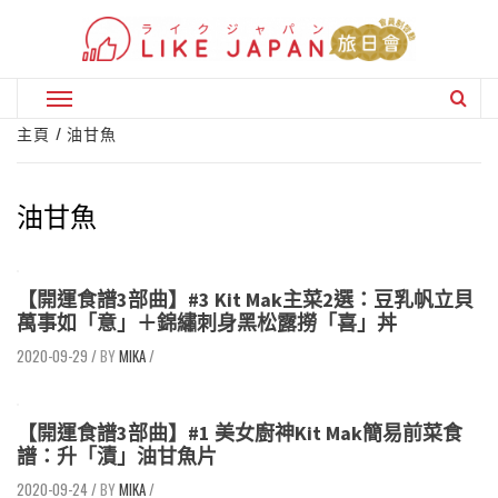
Skip
to
content
Primary
Menu
主頁
油甘魚
油甘魚
【開運食譜3部曲】#3 Kit Mak主菜2選：豆乳帆立貝
萬事如「意」＋錦繡刺身黑松露撈「喜」丼
2020-09-29
/
MIKA
/
【開運食譜3部曲】#1 美女廚神Kit Mak簡易前菜食
譜：升「漬」油甘魚片
2020-09-24
/
MIKA
/