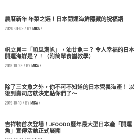
農曆新年 年菜之選！日本開運海鮮隱藏的祝福語
2020-01-09
/
MIKA
/
帆立貝＝「順風満帆」，油甘魚＝？ 令人幸福的日本
開運海鮮是？！（附簡單食譜教學）
2019-10-29
/
MIKA
/
除了三文魚之外，你不可不知道的日本營養海產！ 以
後到壽司店就決定點你們了～
2019-10-10
/
MIKA
/
吉祥物首次登場！JFOODO歷年最大型日本產「開運
魚」宣傳活動正式展開