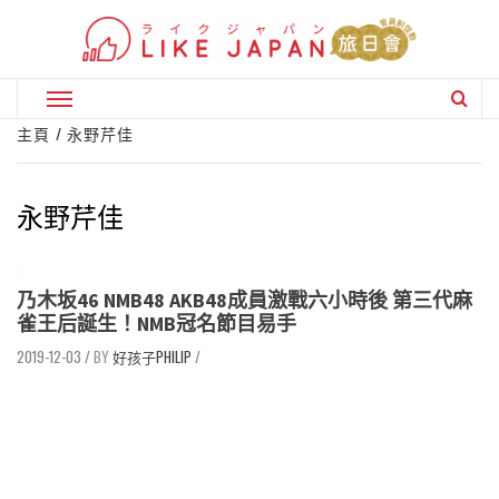
Skip
to
content
Primary
Menu
主頁
永野芹佳
永野芹佳
乃木坂46 NMB48 AKB48成員激戰六小時後 第三代麻
雀王后誕生！NMB冠名節目易手
2019-12-03
/
好孩子PHILIP
/