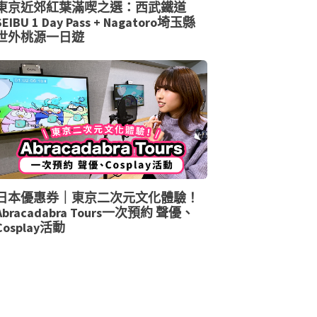
東京近郊紅葉滿喫之選：西武鐵道
SEIBU 1 Day Pass + Nagatoro埼玉縣
世外桃源一日遊
日本優惠券｜東京二次元文化體驗！
Abracadabra Tours一次預約 聲優、
Cosplay活動