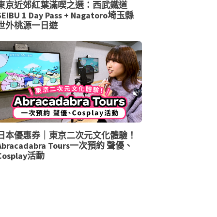
東京近郊紅葉滿喫之選：西武鐵道
SEIBU 1 Day Pass + Nagatoro埼玉縣
世外桃源一日遊
日本優惠券｜東京二次元文化體驗！
Abracadabra Tours一次預約 聲優、
Cosplay活動