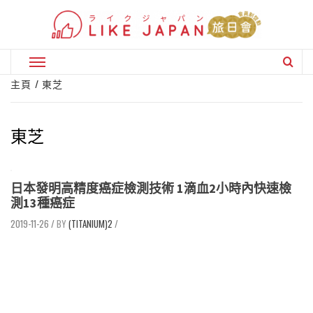
Skip
to
content
Primary
Menu
主頁
東芝
東芝
日本發明高精度癌症檢測技術 1滴血2小時內快速檢
測13種癌症
2019-11-26
/
(TITANIUM)2
/