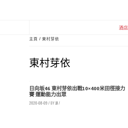
Skip
to
content
酒店
主頁
東村芽依
東村芽依
日向坂46 東村芽依出戰10×400米田徑接力
賽 運動能力出眾
2020-08-09
/
JJ
/