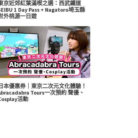
東京近郊紅葉滿喫之選：西武鐵道
SEIBU 1 Day Pass + Nagatoro埼玉縣
世外桃源一日遊
日本優惠券｜東京二次元文化體驗！
Abracadabra Tours一次預約 聲優、
Cosplay活動