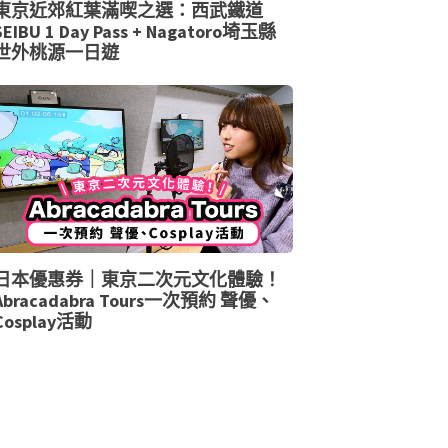
東京近郊紅葉滿喫之選：西武鐵道
SEIBU 1 Day Pass + Nagatoro埼玉縣
世外桃源一日遊
日本優惠券｜東京二次元文化體驗！
Abracadabra Tours一次預約 聲優、
Cosplay活動