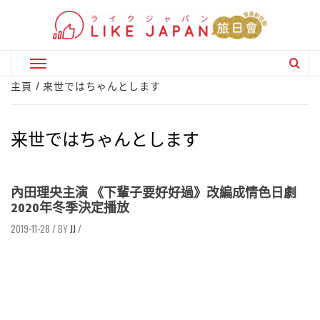
Skip
to
content
Primary
Menu
主頁
来世ではちゃんとします
来世ではちゃんとします
內田理央主演 《下輩子要好好過》改編成情色日劇
2020年冬季決定播放
2019-11-28
/
JJ
/