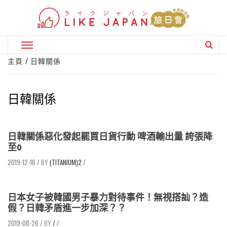
Skip
to
content
Primary
Menu
主頁
日韓關係
日韓關係
日韓關係惡化發起罷買日貨行動 啤酒輸出量 誇張降
至0
2019-12-16
/
(TITANIUM)2
/
日本女子被韓國男子暴力對待事件！無視搭訕？造
假？日韓矛盾進一步加深？？
2019-08-26
/
/
/