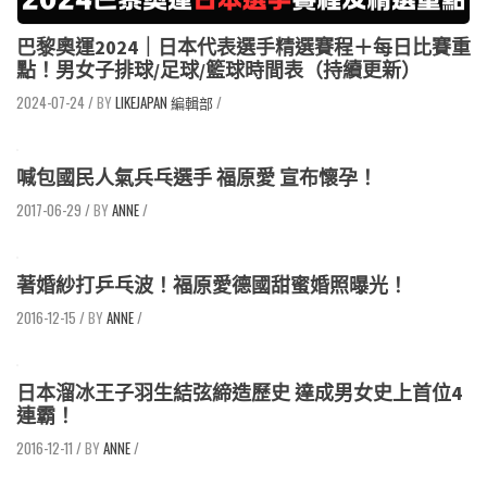
巴黎奧運2024｜日本代表選手精選賽程＋每日比賽重
點！男女子排球/足球/籃球時間表（持續更新）
2024-07-24
/
LIKEJAPAN 編輯部
/
喊包國民人氣兵乓選手 福原愛 宣布懷孕！
2017-06-29
/
ANNE
/
著婚紗打乒乓波！福原愛德國甜蜜婚照曝光！
2016-12-15
/
ANNE
/
日本溜冰王子羽生結弦締造歷史 達成男女史上首位4
連霸！
2016-12-11
/
ANNE
/