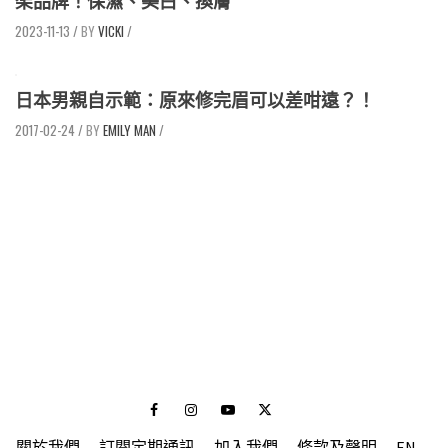
架品牌！保濕、美白、換膚
2023-11-13
/
VICKI
/
日本男親自示範：原來修完眉可以差咁遠？！
2017-02-24
/
EMILY MAN
/
Facebook
Instagram
Youtube
Twitter
關於我們
訂閱定期通訊
加入我們
條款及聲明
EN