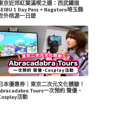
東京近郊紅葉滿喫之選：西武鐵道
SEIBU 1 Day Pass + Nagatoro埼玉縣
世外桃源一日遊
日本優惠券｜東京二次元文化體驗！
Abracadabra Tours一次預約 聲優、
Cosplay活動