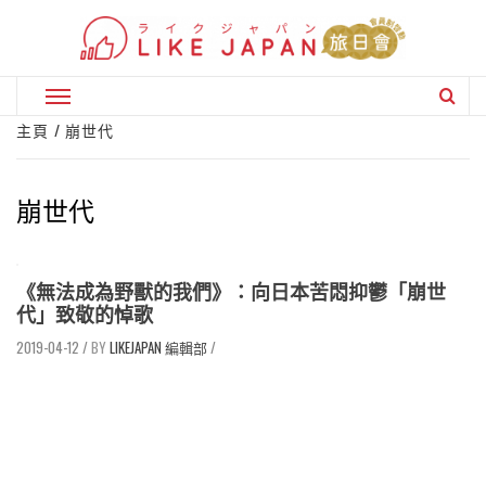
Skip
to
content
Primary
Menu
主頁
崩世代
崩世代
《無法成為野獸的我們》：向日本苦悶抑鬱「崩世
代」致敬的悼歌
2019-04-12
/
LIKEJAPAN 編輯部
/