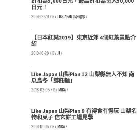
折扣為5,000日元，最高折扣為每人50,000
日元！
2019-12-29
/
LIKEJAPAN 編輯部
/
【日本紅葉2019】東京近郊 4個紅葉景點介
紹
2019-10-28
/
JJ
/
Like Japan 山梨Plan 12 山梨縣無人不知 南
瓜烏冬「餺飥麵」
2018-02-05
/
MIKA
/
Like Japan 山梨Plan 9 有得食有得玩 山梨名
物和菓子 信玄餅工場見學
2018-01-05
/
MIKA
/