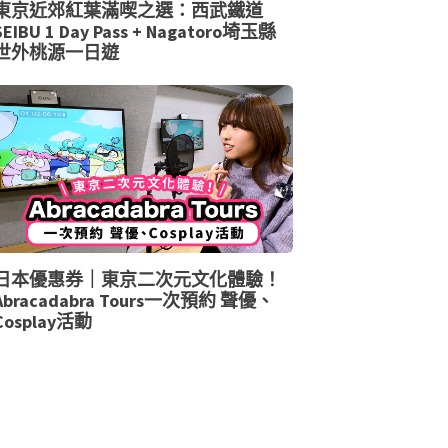
東京近郊紅葉滿喫之選：西武鐵道
SEIBU 1 Day Pass + Nagatoro埼玉縣
世外桃源一日遊
日本優惠券｜東京二次元文化體驗！
Abracadabra Tours一次預約 聲優、
Cosplay活動