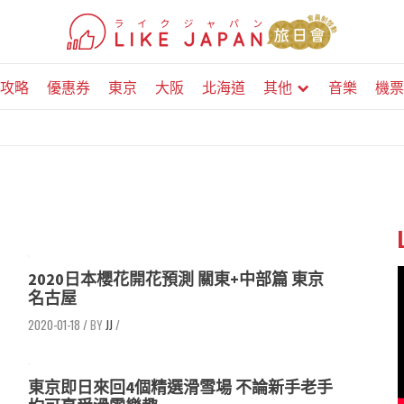
攻略
優惠券
東京
大阪
北海道
其他
音樂
機票
2020日本櫻花開花預測 關東+中部篇 東京
名古屋
2020-01-18
/
JJ
/
東京即日來回4個精選滑雪場 不論新手老手