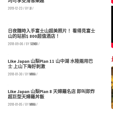
均可享受滑雪樂趣
2019-12-23
/
JJ
/
日夜隨時入手富士山超美照片！ 看得見富士
山的站前$ 800超值酒店！
2018-09-06
/
SENBI
/
Like Japan 山梨Plan 11 山中湖 水陸兩用巴
士 上山下海好刺激
2018-01-30
/
MIKA
/
Like Japan 山梨Plan 8 天婦羅名店 即叫即炸
超巨型天婦羅丼飯
2018-01-05
/
MIKA
/