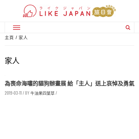
Skip
to
content
Primary
Menu
主頁
家人
家人
為喪命海嘯的貓狗辦畫展 給「主人」送上哀悼及勇氣
2019-03-11
/
牛油果四葉草
/