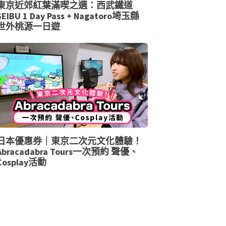
東京近郊紅葉滿喫之選：西武鐵道
SEIBU 1 Day Pass + Nagatoro埼玉縣
世外桃源一日遊
日本優惠券｜東京二次元文化體驗！
Abracadabra Tours一次預約 聲優、
Cosplay活動