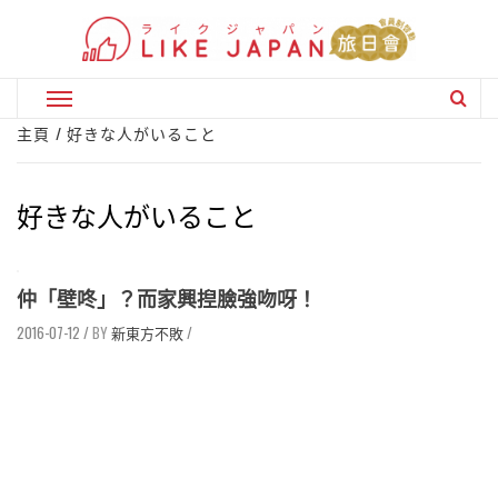
Skip
to
content
Primary
Menu
主頁
好きな人がいること
好きな人がいること
仲「壁咚」？而家興揑臉強吻呀！
2016-07-12
/
新東方不敗
/