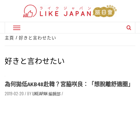
Skip
to
content
Primary
Menu
主頁
好きと言わせたい
好きと言わせたい
為何拋低AKB48赴韓？宮脇咲良：「想脫離舒適圈」
2019-02-20
/
LIKEJAPAN 編輯部
/