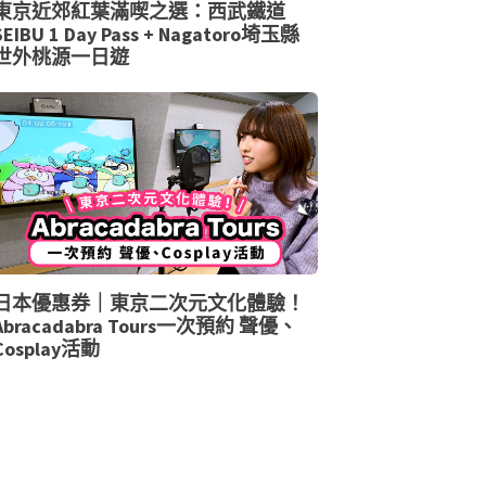
東京近郊紅葉滿喫之選：西武鐵道
SEIBU 1 Day Pass + Nagatoro埼玉縣
世外桃源一日遊
日本優惠券｜東京二次元文化體驗！
Abracadabra Tours一次預約 聲優、
Cosplay活動