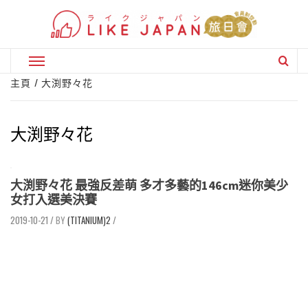
Skip
to
content
Primary
Menu
主頁
大渕野々花
大渕野々花
大渕野々花 最強反差萌 多才多藝的146cm迷你美少
女打入選美決賽
2019-10-21
/
(TITANIUM)2
/