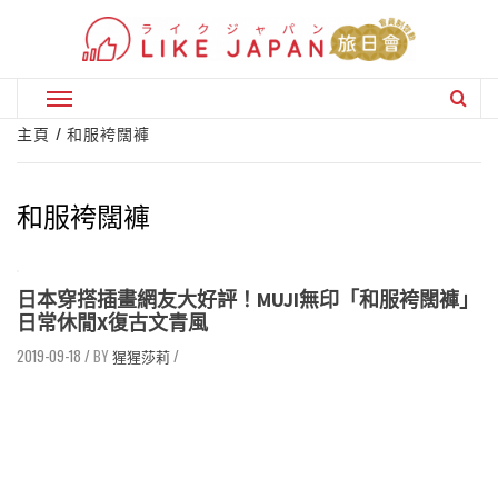
Skip
to
content
Primary
Menu
主頁
和服袴闊褲
和服袴闊褲
日本穿搭插畫網友大好評！MUJI無印「和服袴闊褲」
日常休閒X復古文青風
2019-09-18
/
猩猩莎莉
/