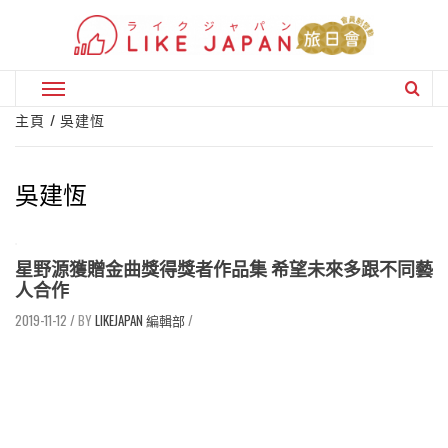
Skip
to
content
Primary
Menu
主頁
吳建恆
吳建恆
星野源獲贈金曲獎得獎者作品集 希望未來多跟不同藝
人合作
2019-11-12
/
LIKEJAPAN 編輯部
/