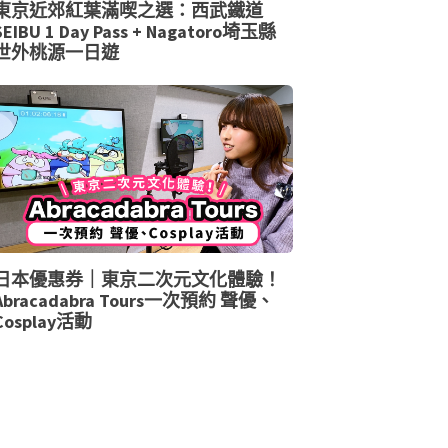
東京近郊紅葉滿喫之選：西武鐵道
SEIBU 1 Day Pass + Nagatoro埼玉縣
世外桃源一日遊
日本優惠券｜東京二次元文化體驗！
Abracadabra Tours一次預約 聲優、
Cosplay活動