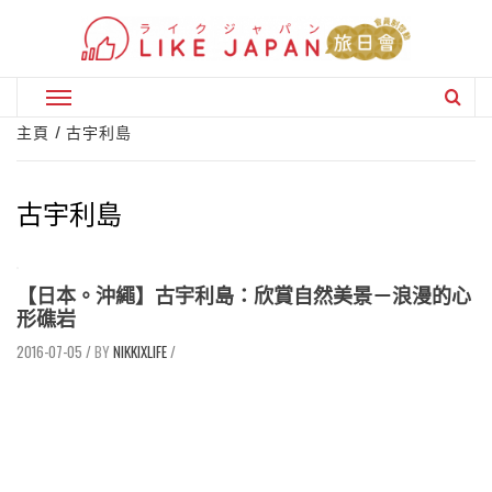
Skip
to
content
Primary
Menu
主頁
古宇利島
古宇利島
【日本。沖繩】古宇利島：欣賞自然美景－浪漫的心
形礁岩
2016-07-05
/
NIKKIXLIFE
/