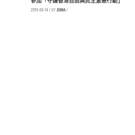
參加「守護香港自由與民主緊急行動」
2019-06-14
/
JENNA
/