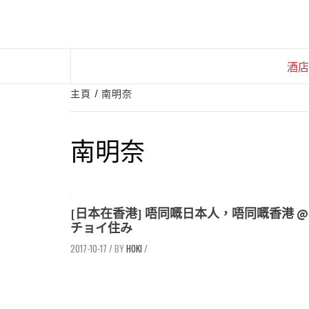
Skip
to
content
酒店
主頁
南明奈
南明奈
[日本在香港] 唔同嘅日本人，唔同嘅香港 @
チョイ住み
2017-10-17
/
HOKI
/