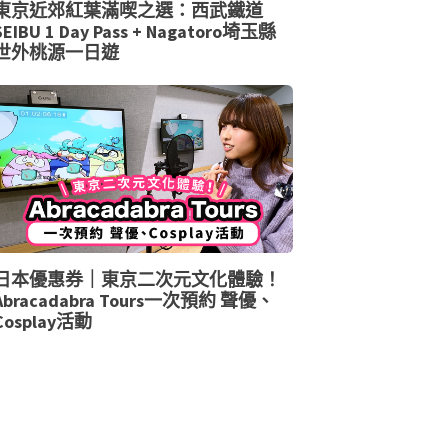
東京近郊紅葉滿喫之選：西武鐵道
SEIBU 1 Day Pass + Nagatoro埼玉縣
世外桃源一日遊
日本優惠券｜東京二次元文化體驗！
Abracadabra Tours一次預約 聲優、
Cosplay活動