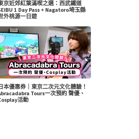
東京近郊紅葉滿喫之選：西武鐵道
SEIBU 1 Day Pass + Nagatoro埼玉縣
世外桃源一日遊
日本優惠券｜東京二次元文化體驗！
Abracadabra Tours一次預約 聲優、
Cosplay活動