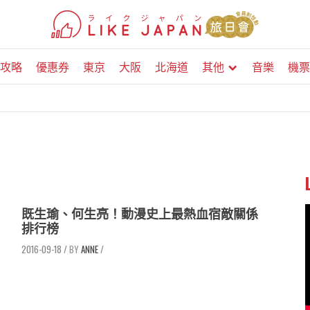
攻略
優惠券
東京
大阪
北海道
其他
音樂
機票
既生瑜、何生亮！動漫史上最熱血宿敵關係
排行榜
2016-09-18
/
ANNE
/