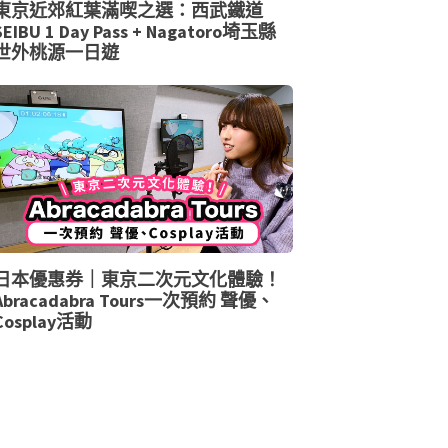
東京近郊紅葉滿喫之選：西武鐵道
SEIBU 1 Day Pass + Nagatoro埼玉縣
世外桃源一日遊
日本優惠券｜東京二次元文化體驗！
Abracadabra Tours一次預約 聲優、
Cosplay活動