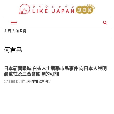
Skip
to
content
Primary
Menu
主頁
何君堯
何君堯
日本新聞跟進 白衣人士襲擊市民事件 向日本人說明
嚴重性及三合會關聯的可能
2019-08-13
/
LIKEJAPAN 編輯部
/