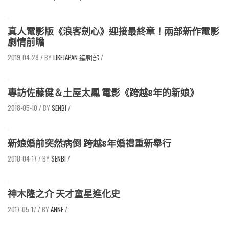
真人電影版《浪客劍心》迎接最終章！兩部新作電影
劇情前瞻
2019-04-28
/
LIKEJAPAN 編輯部
/
專訪佐藤健＆土屋太鳳 電影《跨越8年的新娘》
2018-05-10
/
SENBI
/
新娘婚前突然病倒 跨越8年婚禮重新舉行
2018-04-17
/
SENBI
/
神木隆之介 天才童星進化史
2017-05-17
/
ANNE
/