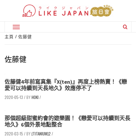
Skip
to
content
Primary
Menu
主頁
佐藤健
佐藤健
佐藤健4年前寫真集『X(ten)』再度上榜熱賣！《戀
愛可以持續到天長地久》效應停不了
2020-05-13
/
HOKI
/
那個超級甜蜜約會的遊樂園！《戀愛可以持續到天長
地久》6個外景地點整合
2020-03-15
/
(TITANIUM)2
/