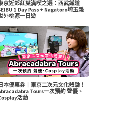
東京近郊紅葉滿喫之選：西武鐵道
SEIBU 1 Day Pass + Nagatoro埼玉縣
世外桃源一日遊
日本優惠券｜東京二次元文化體驗！
Abracadabra Tours一次預約 聲優、
Cosplay活動