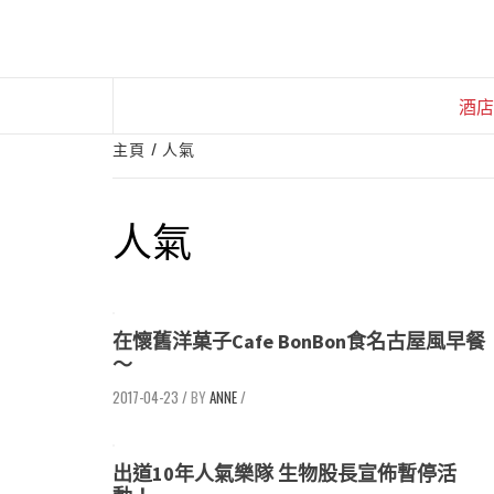
Skip
to
content
酒店
主頁
人氣
人氣
在懷舊洋菓子Cafe BonBon食名古屋風早餐
～
2017-04-23
/
ANNE
/
出道10年人氣樂隊 生物股長宣佈暫停活