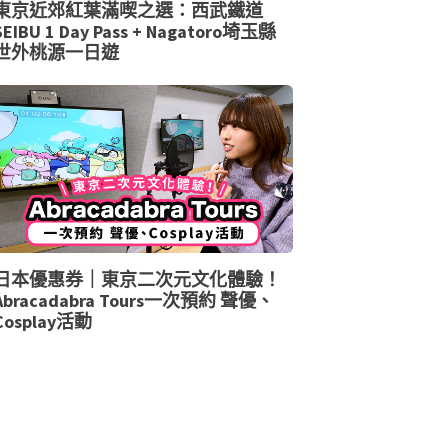
東京近郊紅葉滿喫之選：西武鐵道
SEIBU 1 Day Pass + Nagatoro埼玉縣
世外桃源一日遊
日本優惠券｜東京二次元文化體驗！
Abracadabra Tours一次預約 聲優、
Cosplay活動