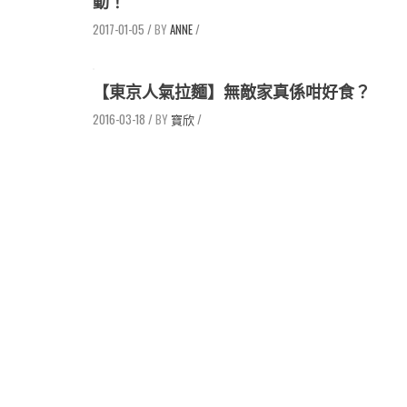
動！
2017-01-05
/
ANNE
/
【東京人氣拉麵】無敵家真係咁好食？
2016-03-18
/
寶欣
/