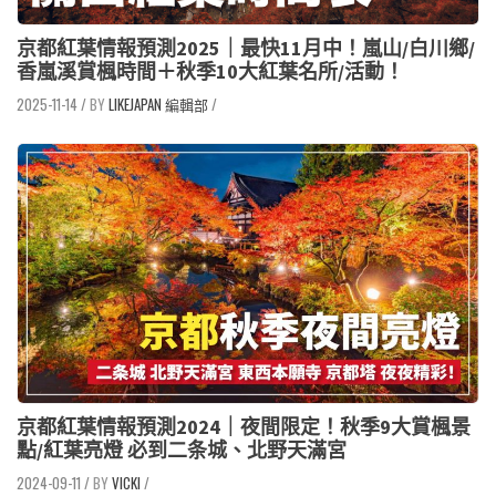
京都紅葉情報預測2025｜最快11月中！嵐山/白川鄉/
香嵐溪賞楓時間＋秋季10大紅葉名所/活動！
2025-11-14
/
LIKEJAPAN 編輯部
/
京都紅葉情報預測2024｜夜間限定！秋季9大賞楓景
點/紅葉亮燈 必到二条城、北野天滿宮
2024-09-11
/
VICKI
/